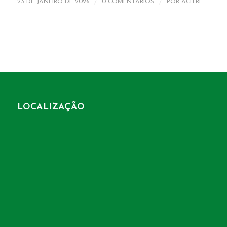
/
/
23 DE JANEIRO DE 2026
0 COMENTÁRIOS
POR
ACITRE
LOCALIZAÇÃO