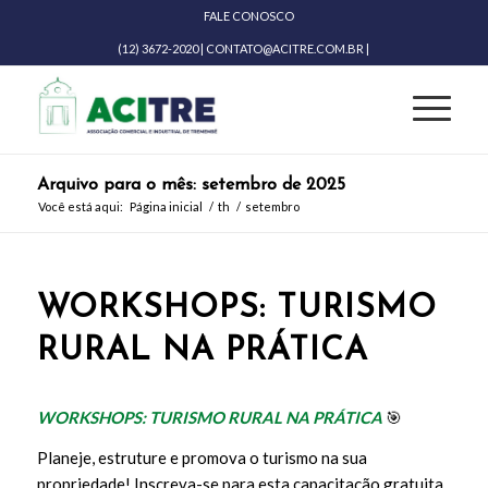
FALE CONOSCO
(12) 3672-2020 | CONTATO@ACITRE.COM.BR |
Arquivo para o mês: setembro de 2025
Você está aqui:
Página inicial
/
th
/
setembro
WORKSHOPS: TURISMO
RURAL NA PRÁTICA
WORKSHOPS: TURISMO RURAL NA PRÁTICA
🎯
Planeje, estruture e promova o turismo na sua
propriedade! Inscreva-se para esta capacitação gratuita