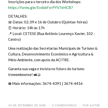
Inscrições para o terceiro dia dos Workshops:
https://forms.gle/EvdxbFxrPYV7eHCB7
DETALHES:
📅 Datas: 02, 09 e 16 de Outubro (Quintas-feiras)
⏰ Horário: 14h às 17h
📍 Local: CETESE (Rua Antônio Lourenço Xavier, 102 -
Centro)
Uma realização das Secretarias Municipais de Turismo &
Cultura, Desenvolvimento Econômico e Agricultura &
Meio Ambiente, com apoio da ACITRE.
Garanta sua vaga e invista no futuro do turismo
tremembeense! 🚜🤝
☎️ Mais informações: 3674-4391 | 3674-4416
/
/
30 DE SETEMBRO DE 2025
0 COMENTÁRIOS
POR
ACITRE